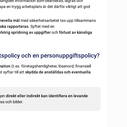
Mängden information som bearbetas, lagras och
pa en trygg arbetsplats är det därför viktigt att god
nerella mål
med säkerhetsarbetet tas upp tillsammans
 ska rapporteras
. Syftet med en
hörig spridning
av
uppgifter
och
förlust av känsliga
tspolicy och en personuppgiftspolicy?
mation
(t.ex. företagshemligheter, lösenord, finansiell
 syftar till att
skydda de anställdas och eventuella
ngen
direkt eller indirekt kan identifiera en levande
ss och bilder.