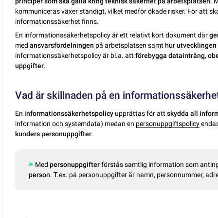
principer som ska gälla kring teknisk säkerhet på arbetsplatsen
. 
kommuniceras växer ständigt, vilket medför ökade risker. För att ska
informationssäkerhet finns.
En informationssäkerhetspolicy är ett relativt kort dokument där
ge
med
ansvarsfördelningen
på arbetsplatsen samt hur
utvecklingen
informationssäkerhetspolicy är bl.a. att
förebygga dataintrång
,
obe
uppgifter
.
Vad är skillnaden på en informationssäkerhe
En
informationssäkerhetspolicy
upprättas för att
skydda all infor
information och systemdata) medan en
personuppgiftspolicy
endast
kunders personuppgifter
.
Med
personuppgifter
förstås samtlig information som anti
person
. T.ex. på personuppgifter är namn, personnummer, adre