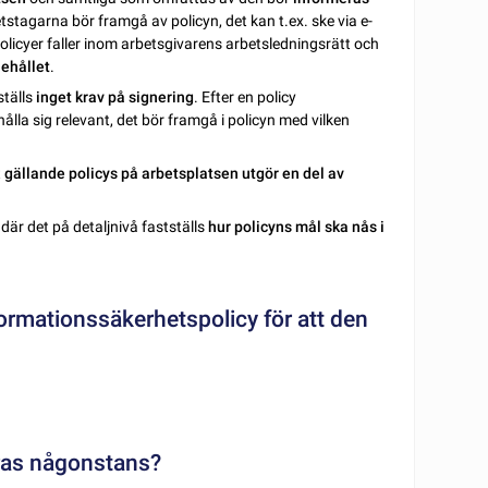
tstagarna bör framgå av policyn, det kan t.ex. ske via e-
policyer faller inom arbetsgivarens arbetsledningsrätt och
nehållet
.
tälls
inget krav på signering
. Efter en policy
hålla sig relevant, det bör framgå i policyn med vilken
t
gällande policys på arbetsplatsen utgör en del av
där det på detaljnivå fastställs
hur policyns mål ska nås i
ormationssäkerhetspolicy för att den
eras någonstans?