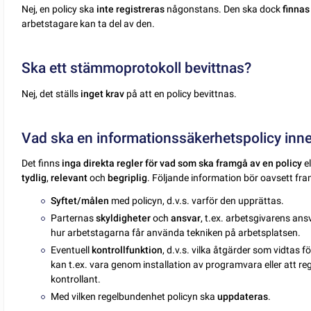
Nej, en policy ska
inte registreras
någonstans. Den ska dock
finnas
arbetstagare kan ta del av den.
Ska ett stämmoprotokoll bevittnas?
Nej, det ställs
inget krav
på att en policy bevittnas.
Vad ska en informationssäkerhetspolicy inne
Det finns
inga direkta regler för vad som ska framgå av en policy
el
tydlig
,
relevant
och
begriplig
. Följande information bör oavsett fr
Syftet/målen
med policyn, d.v.s. varför den upprättas.
Parternas
skyldigheter
och
ansvar
, t.ex. arbetsgivarens ansv
hur arbetstagarna får använda tekniken på arbetsplatsen.
Eventuell
kontrollfunktion
, d.v.s. vilka åtgärder som vidtas f
kan t.ex. vara genom installation av programvara eller att
kontrollant.
Med vilken regelbundenhet policyn ska
uppdateras
.