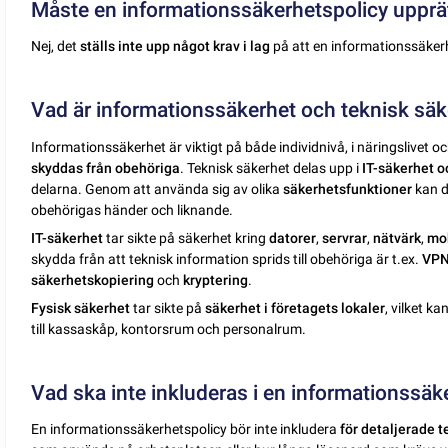
Måste en informationssäkerhetspolicy upprä
Nej, det
ställs inte upp något krav i lag
på att en informationssäker
Vad är informationssäkerhet och teknisk säk
Informationssäkerhet är viktigt på både individnivå, i näringslivet o
skyddas från obehöriga
. Teknisk säkerhet delas upp i
IT-säkerhet o
delarna. Genom att använda sig av olika
säkerhetsfunktioner
kan d
obehörigas händer och liknande.
IT-säkerhet
tar sikte på säkerhet kring
datorer
,
servrar
,
nätvärk
,
mob
skydda från att teknisk information sprids till obehöriga är t.ex.
VPN
säkerhetskopiering
och
kryptering
.
Fysisk säkerhet
tar sikte på
säkerhet i företagets lokaler
, vilket k
till kassaskåp, kontorsrum och personalrum.
Vad ska inte inkluderas i en informationssäk
En informationssäkerhetspolicy bör inte inkludera
för detaljerade t