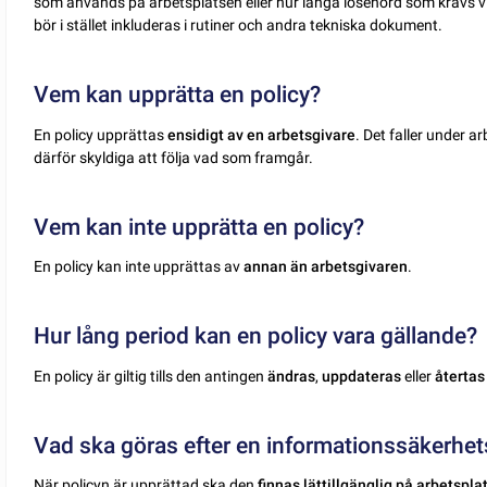
som används på arbetsplatsen eller hur långa lösenord som krävs 
bör i stället inkluderas i rutiner och andra tekniska dokument.
Vem kan upprätta en policy?
En policy upprättas
ensidigt av en arbetsgivare
. Det faller under 
därför skyldiga att följa vad som framgår.
Vem kan inte upprätta en policy?
En policy kan inte upprättas av
annan än arbetsgivaren
.
Hur lång period kan en policy vara gällande?
En policy är giltig tills den antingen
ändras
,
uppdateras
eller
återtas
Vad ska göras efter en informationssäkerhet
När policyn är upprättad ska den
finnas lättillgänglig på arbetspla