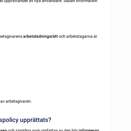
vid upprättandet av nya användare. Sådan information
arbetsgivarens
arbetsledningsrätt
och arbetstagarna är
av arbetsgivaren.
spolicy upprättats?
tsen
och samtliga som omfattas av den bör
informeras