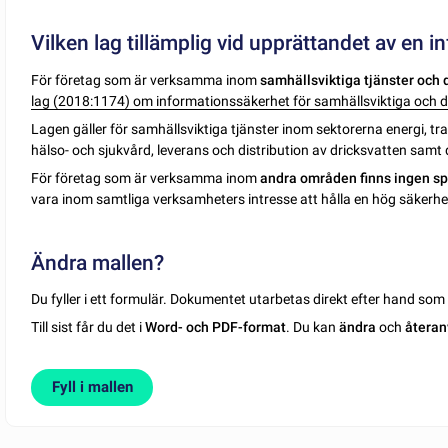
Vilken lag tillämplig vid upprättandet av en 
För företag som är verksamma inom
samhällsviktiga tjänster och 
lag (2018:1174) om informationssäkerhet för samhällsviktiga och di
Lagen gäller för samhällsviktiga tjänster inom sektorerna energi, 
hälso- och sjukvård, leverans och distribution av dricksvatten samt d
För företag som är verksamma inom
andra områden finns ingen spe
vara inom samtliga verksamheters intresse att hålla en hög säkerhet
Ändra mallen?
Du fyller i ett formulär. Dokumentet utarbetas direkt efter hand so
Till sist får du det i
Word- och PDF-format
. Du kan
ändra
och
återan
Fyll i mallen