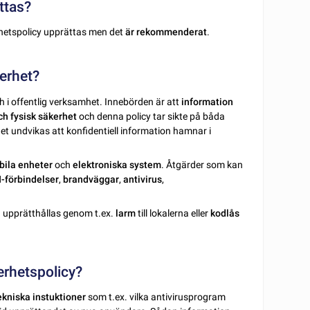
ttas?
hetspolicy upprättas men det
är rekommenderat
.
erhet?
ch i offentlig verksamhet. Innebörden är att
information
ch fysisk säkerhet
och denna policy tar sikte på båda
et undvikas att konfidentiell information hamnar i
ila enheter
och
elektroniska system
. Åtgärder som kan
-förbindelser
,
brandväggar
,
antivirus
,
an upprätthållas genom t.ex.
larm
till lokalerna eller
kodlås
erhetspolicy?
ekniska instuktioner
som t.ex. vilka antivirusprogram