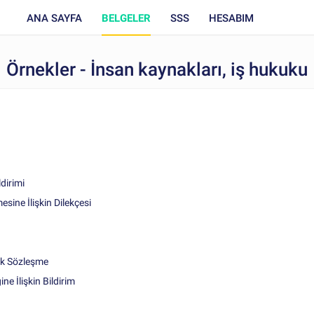
ANA SAYFA
BELGELER
SSS
HESABIM
Örnekler - İnsan kaynakları, iş hukuku
ldirimi
sine İlişkin Dilekçesi
lik Sözleşme
ne İlişkin Bildirim