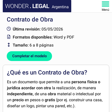
Argentina
Menú
Contrato de Obra
INICIO
Última revisión:
05/05/2026
DOCUMENTOS
Formatos disponibles:
Word y PDF
Tamaño:
6 a 8 páginas
FAQ
Completar el modelo
MI CUENTA
¿Qué es un Contrato de Obra?
Es un documento que permite a una
persona física o
jurídica acordar con otra
la realización, de manera
independiente,
de una
obra
material o intelectual por
un
precio
en pesos o
gratis
(por ej. construir una casa,
diseñar un logo, pintar una pared, etc.).