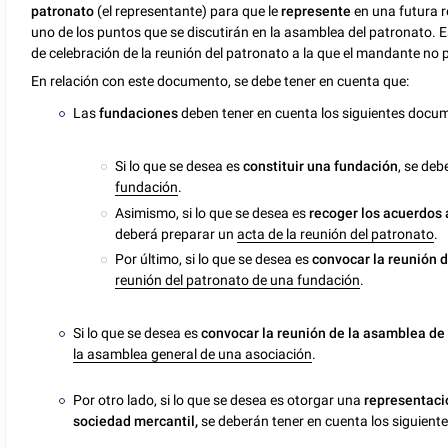
patronato
(el representante) para que le
represente
en una futura 
uno de los puntos que se discutirán en la asamblea del patronato. 
de celebración de la reunión del patronato a la que el mandante no p
En relación con este documento, se debe tener en cuenta que:
Las
fundaciones
deben tener en cuenta los siguientes docu
Si lo que se desea es
constituir una fundación
, se de
fundación
.
Asimismo, si lo que se desea es
recoger los acuerdos
deberá preparar un
acta de la reunión del patronato
.
Por último, si lo que se desea es
convocar la reunión d
reunión del patronato de una fundación
.
Si lo que se desea es
convocar la reunión de la asamblea de
la asamblea general de una asociación
.
Por otro lado, si lo que se desea es otorgar una
representació
sociedad mercantil,
se deberán tener en cuenta los siguien