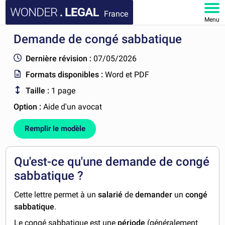
France
Menu
Demande de congé sabbatique
ACCUEIL
Dernière révision :
07/05/2026
DOCUMENTS
Formats disponibles :
Word et PDF
Taille :
1 page
FAQ
Option :
Aide d'un avocat
MON COMPTE
Remplir le modèle
Qu'est-ce qu'une demande de congé
sabbatique ?
Cette lettre permet à un
salarié
de
demander
un
congé
sabbatique
.
Le congé sabbatique est une
période
(généralement