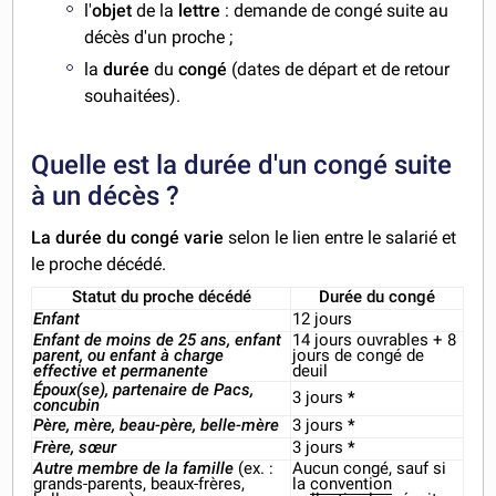
l'
objet
de la
lettre
: demande de congé suite au
décès d'un proche ;
la
durée
du
congé
(dates de départ et de retour
souhaitées).
Quelle est la durée d'un congé suite
à un décès ?
La durée du congé varie
selon le lien entre le salarié et
le proche décédé.
Statut du proche décédé
Durée du congé
Enfant
12 jours
Enfant de moins de 25 ans, enfant
14 jours ouvrables + 8
parent, ou enfant à charge
jours de congé de
effective et permanente
deuil
Époux(se), partenaire de Pacs,
3 jours
*
concubin
Père, mère, beau-père, belle-mère
3 jours
*
Frère, sœur
3 jours
*
Autre membre de la famille
(ex. :
Aucun congé, sauf si
grands-parents, beaux-frères,
la
convention