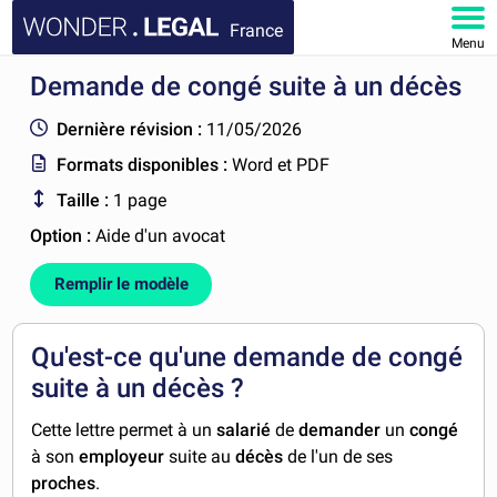
France
Menu
Demande de congé suite à un décès
ACCUEIL
Dernière révision :
11/05/2026
DOCUMENTS
Formats disponibles :
Word et PDF
Taille :
1 page
FAQ
Option :
Aide d'un avocat
MON COMPTE
Remplir le modèle
Qu'est-ce qu'une demande de congé
suite à un décès ?
Cette lettre permet à un
salarié
de
demander
un
congé
à son
employeur
suite au
décès
de l'un de ses
proches
.