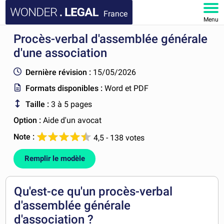
France
Menu
Procès-verbal d'assemblée générale
ACCUEIL
d'une association
DOCUMENTS
Dernière révision :
15/05/2026
Formats disponibles :
Word et PDF
FAQ
Taille :
3 à 5 pages
MON COMPTE
Option :
Aide d'un avocat
Note :
4,5 - 138 votes
Remplir le modèle
Qu'est-ce qu'un procès-verbal
d'assemblée générale
d'association ?