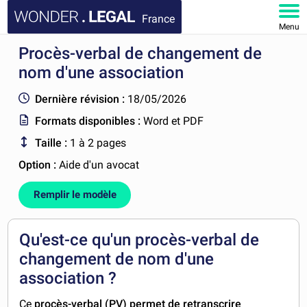
France
Menu
Procès-verbal de changement de
ACCUEIL
nom d'une association
DOCUMENTS
Dernière révision :
18/05/2026
Formats disponibles :
Word et PDF
FAQ
Taille :
1 à 2 pages
MON COMPTE
Option :
Aide d'un avocat
Remplir le modèle
Qu'est-ce qu'un procès-verbal de
changement de nom d'une
association ?
Ce
procès-verbal (PV) permet de retranscrire