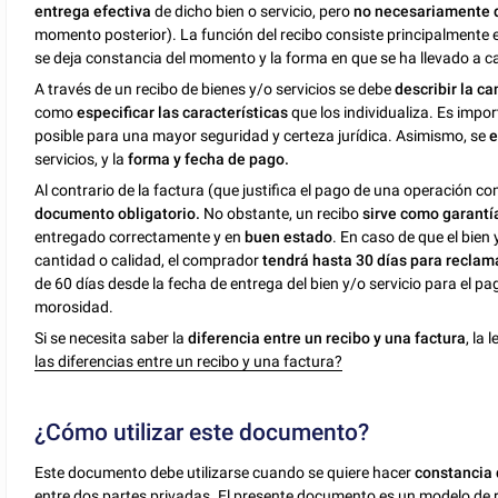
entrega efectiva
de dicho bien o servicio, pero
no necesariamente d
momento posterior). La función del recibo consiste principalmente
se deja constancia del momento y la forma en que se ha llevado a c
A través de un recibo de bienes y/o servicios se debe
describir la ca
como
especificar las características
que los individualiza. Es impo
posible para una mayor seguridad y certeza jurídica. Asimismo, se
e
servicios, y la
forma y fecha de pago.
Al contrario de la factura (que justifica el pago de una operación com
documento obligatorio.
No obstante, un recibo
sirve como garantía
entregado correctamente y en
buen estado
. En caso de que el bien
cantidad o calidad, el comprador
tendrá hasta 30 días para reclam
de 60 días desde la fecha de entrega del bien y/o servicio para el pa
morosidad.
Si se necesita saber la
diferencia entre un recibo y una factura
, la
las diferencias entre un recibo y una factura?
¿Cómo utilizar este documento?
Este documento debe utilizarse cuando se quiere hacer
constancia 
entre dos partes privadas. El presente documento es un modelo de re