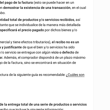
el pago de la factura
(esto se puede hacer en un
 en
demostrar la existencia de una transacción
, en el cual
abo.
ntidad total de productos y/o servicios recibidos
, así
rtante que se individualice de la manera más detallada
specificará el precio pagado
por dichos bienes y/o
ercial y tiene efectos tributarios),
el recibo no es un
 y justificante
de que el bien y/o servicios ha sido
 y/o servicio se entregue con algún
vicio o defecto
de
ar.
Además, el comprador dispondrá de un plazo máximo
go de la factura, sino se encontrará en situación de
 lectura de la siguiente guía es recomendable:
¿Cuáles son
de la entrega total de una serie de productos o servicios
cibo que incluye la siguiente información: