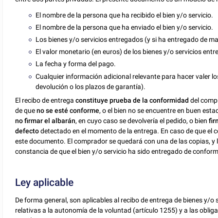
El nombre de la persona que ha recibido el bien y/o servicio.
El nombre de la persona que ha enviado el bien y/o servicio.
Los bienes y/o servicios entregados (y si ha entregado de ma
El valor monetario (en euros) de los bienes y/o servicios ent
La fecha y forma del pago.
Cualquier información adicional relevante para hacer valer l
devolución o los plazos de garantía).
El recibo de entrega
constituye prueba de la conformidad
del compr
de que
no se esté conforme
, o el bien no se encuentre en buen est
no firmar el albarán
, en cuyo caso se devolvería el pedido, o bien
fi
defecto
detectado en el momento de la entrega. En caso de que el 
este documento. El comprador se quedará con una de las copias, y l
constancia de que el bien y/o servicio ha sido entregado de conform
Ley aplicable
De forma general, son aplicables al recibo de entrega de bienes y/o 
relativas a la autonomía de la voluntad (artículo 1255) y a las obli