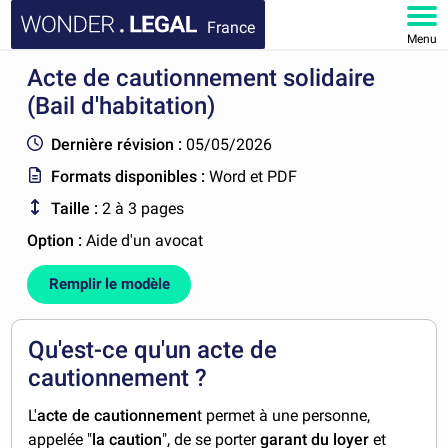
France
Menu
Acte de cautionnement solidaire
ACCUEIL
(Bail d'habitation)
DOCUMENTS
Dernière révision :
05/05/2026
Formats disponibles :
Word et PDF
FAQ
Taille :
2 à 3 pages
MON COMPTE
Option :
Aide d'un avocat
Remplir le modèle
Qu'est-ce qu'un acte de
cautionnement ?
L'
acte de cautionnemen
t permet à une personne,
appelée "
la caution
", de se porter
garant du loyer
et