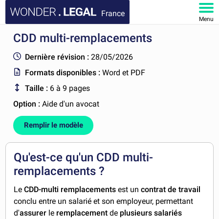
France
Menu
CDD multi-remplacements
ACCUEIL
Dernière révision :
28/05/2026
DOCUMENTS
Formats disponibles :
Word et PDF
Taille :
6 à 9 pages
FAQ
Option :
Aide d'un avocat
MON COMPTE
Remplir le modèle
Qu'est-ce qu'un CDD multi-
remplacements ?
Le
CDD-multi remplacements
est un
contrat de travail
conclu entre un salarié et son employeur, permettant
d'
assurer
le
remplacement
de
plusieurs salariés