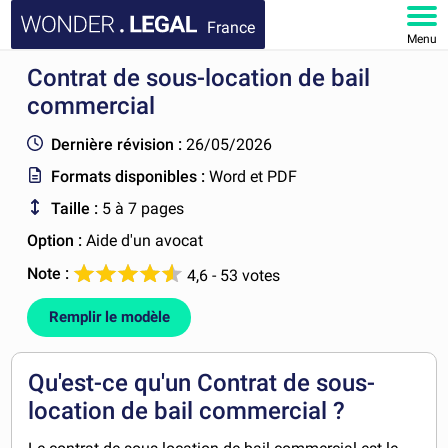
France
Menu
Contrat de sous-location de bail
ACCUEIL
commercial
DOCUMENTS
Dernière révision :
26/05/2026
Formats disponibles :
Word et PDF
FAQ
Taille :
5 à 7 pages
MON COMPTE
Option :
Aide d'un avocat
Note :
4,6 - 53 votes
Remplir le modèle
Qu'est-ce qu'un Contrat de sous-
location de bail commercial ?