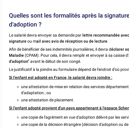
Quelles sont les formalités après la signat
d'adoption ?
Le salarié devra envoyer sa demande par
lettre recommandée avec 
signature
ou m
ail avec avis de réception ou de lecture
.
Afin de bénéficier de ses indemnités journalières, il devra d
éclarer s
Maladie
(CPAM). Pour cela, il devra remplir et envoyer à sa caisse
d'adoption"
avant le début de son congé.
Le justificatif à la joindre au formulaire dépend de l'endroit d'où prov
Si l'enfant est adopté en France, le salarié devra joindre :
une attestation de mise en relation des services départementa
d'adaptation ; ou
une attestation de placement.
Si l'enfant adopté provient d'un pays appartenant à l'espace Scheng
une copie de l'agrément en vue d'adoption délivré par les serv
une copie de la décision étrangère (décision d'adoption ou de