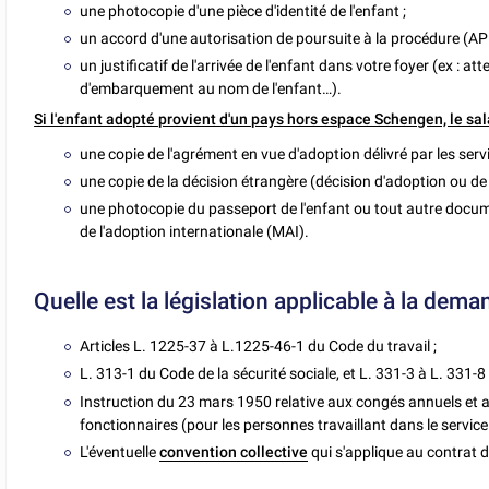
une photocopie d'une pièce d'identité de l'enfant ;
un accord d'une autorisation de poursuite à la procédure (APP)
un justificatif de l'arrivée de l'enfant dans votre foyer (ex : 
d'embarquement au nom de l'enfant…).
Si l'enfant adopté provient d'un pays hors espace Schengen, le sala
une copie de l'agrément en vue d'adoption délivré par les serv
une copie de la décision étrangère (décision d'adoption ou de
une photocopie du passeport de l'enfant ou tout autre document
de l'adoption internationale (MAI).
Quelle est la législation applicable à la dem
Articles L. 1225-37 à L.1225-46-1 du Code du travail ;
L. 313-1 du Code de la sécurité sociale, et L. 331-3 à L. 331-8 
Instruction du 23 mars 1950 relative aux congés annuels et 
fonctionnaires (pour les personnes travaillant dans le service
L'éventuelle
convention collective
qui s'applique au contrat 