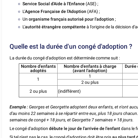
Service Social d'Aide à l'Enfance
(ASE) ;
L'
Agence Française de l'Adoption
(AFA) ;
Un
organisme français autorisé pour l'adoption
;
L'
autorité étrangère compétente
à l'origine de la décision d'
Quelle est la durée d'un congé d'adoption ?
La durée du congé d'adoption est déterminée comme suit :
Nombre d'enfants
Nombre d'enfants à charge
Durée d
adoptés
(avant l'adoption)
1
1
2 ou plus
2 ou plus
(indifférent)
Exemple :
Georges et Georgette adoptent deux enfants, et n'ont aucun
d'au moins 22 semaines à se répartir entre eux, plus 18 jours chacun
semaines de congé + 18 jours, et Georgette 7 semaines + 18 jours.
Le congé d'adoption
débute le jour de l'arrivée de l'enfant
dans le f
Si tel n'est pas le cas, le congé d'adoption doit être pris
au plus tard 