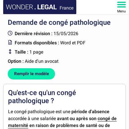
France
Menu
Demande de congé pathologique
ACCUEIL
Dernière révision :
15/05/2026
DOCUMENTS
Formats disponibles :
Word et PDF
Taille :
1 page
FAQ
Option :
Aide d'un avocat
MON COMPTE
Remplir le modèle
Qu'est-ce qu'un congé
pathologique ?
Le congé pathologique est une
période d'absence
accordée à une salariée
avant ou après son
congé de
maternité
en raison de problèmes de santé ou de