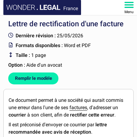
France
Menu
Lettre de rectification d'une facture
ACCUEIL
Dernière révision :
25/05/2026
DOCUMENTS
Formats disponibles :
Word et PDF
Taille :
1 page
FAQ
Option :
Aide d'un avocat
MON COMPTE
Remplir le modèle
Ce document permet à une société qui aurait commis
une erreur dans l'une de ses
factures
, d'adresser un
courrier
à son client, afin de
rectifier cette erreur
.
Il est préconisé d'envoyer ce courrier par
lettre
recommandée avec avis de réception
.