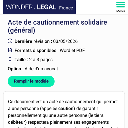
France
Menu
Acte de cautionnement solidaire
ACCUEIL
(général)
DOCUMENTS
Dernière révision :
03/05/2026
Formats disponibles :
Word et PDF
FAQ
Taille :
2 à 3 pages
MON COMPTE
Option :
Aide d'un avocat
Remplir le modèle
Ce document est un acte de cautionnement qui permet
à une personne (appelée
caution
) de garantir
personnellement qu'une autre personne (le
tiers
débiteur
) respectera pleinement ses engagements