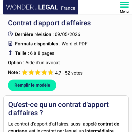
France
Menu
Contrat d'apport d'affaires
ACCUEIL
Dernière révision :
09/05/2026
DOCUMENTS
Formats disponibles :
Word et PDF
Taille :
6 à 8 pages
FAQ
Option :
Aide d'un avocat
MON COMPTE
Note :
4,7 - 52 votes
Remplir le modèle
Qu'est-ce qu'un contrat d'apport
d'affaires ?
Le contrat d'apport d'affaires, aussi appelé
contrat de
courtage
, est le contrat par lequel un
intermédiaire