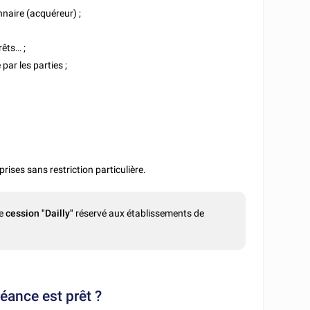
nnaire (acquéreur) ;
rêts… ;
par les parties ;
ises sans restriction particulière.
ée
cession "Dailly"
réservé aux établissements de
réance est prêt ?