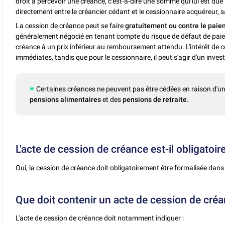
droit à percevoir une créance, c'est-à-dire une somme qui lui est due 
directement entre le créancier cédant et le cessionnaire acquéreur, sa
La cession de créance peut se faire
gratuitement ou contre le paiem
généralement négocié en tenant compte du risque de défaut de paiem
créance à un prix inférieur au remboursement attendu. L'intérêt de ce
immédiates, tandis que pour le cessionnaire, il peut s'agir d'un inve
Certaines créances ne peuvent pas être cédées en raison d'une i
pensions alimentaires
et des
pensions de retraite
.
L'acte de cession de créance est-il obligatoire
Oui, la cession de créance doit obligatoirement être formalisée dans 
Que doit contenir un acte de cession de créa
L'acte de cession de créance doit notamment indiquer :