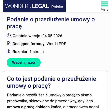
Polska
Menu
Podanie o przedłużenie umowy o
STRONA GŁÓWNA
pracę
DOKUMENTY
Ostatnia wersja:
04.05.2026
Dostępne formaty:
Word i PDF
FAQ
Rozmiar:
1 strona
MOJE KONTO
Wypełnij wzór
Co to jest podanie o przedłużenie
umowy o pracę?
Podanie o przedłużenie umowy o pracę to pismo
pracownika, skierowane do pracodawcy, gdy jego
umowa o pracę dobiega końca
, a pracodawca nadal