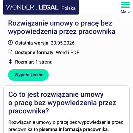
Polska
Menu
Rozwiązanie umowy o pracę bez
STRONA GŁÓWNA
wypowiedzenia przez pracownika
DOKUMENTY
Ostatnia wersja:
20.05.2026
Dostępne formaty:
Word i PDF
FAQ
Rozmiar:
1 strona
MOJE KONTO
Wypełnij wzór
Co to jest rozwiązanie umowy
o pracę bez wypowiedzenia przez
pracownika?
Rozwiązanie umowy o pracę bez wypowiedzenia przez
pracownika to
pisemna informacja pracownika
,