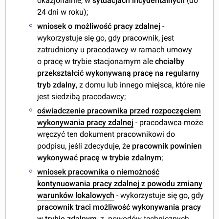
okazjonalnie, w
sytuacjach incydentalnych
(do
24 dni w roku);
wniosek o możliwość pracy zdalnej
-
wykorzystuje się go, gdy pracownik, jest
zatrudniony u pracodawcy w ramach umowy
o pracę w trybie stacjonarnym ale
chciałby
przekształcić wykonywaną pracę na regularny
tryb zdalny
, z domu lub innego miejsca, które nie
jest siedzibą pracodawcy;
oświadczenie pracownika przed rozpoczęciem
wykonywania pracy zdalnej
- pracodawca może
wręczyć ten dokument pracownikowi do
podpisu, jeśli zdecyduje, że
pracownik powinien
wykonywać pracę w trybie zdalnym
;
wniosek pracownika o niemożność
kontynuowania pracy zdalnej z powodu zmiany
warunków lokalowych
- wykorzystuje się go, gdy
pracownik traci możliwość wykonywania pracy
w trybie zdalnym
, z powodów technicznych