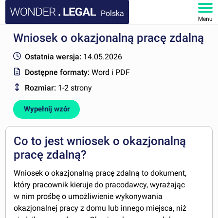
Polska
Menu
Wniosek o okazjonalną pracę zdalną
STRONA GŁÓWNA
Ostatnia wersja:
14.05.2026
DOKUMENTY
Dostępne formaty:
Word i PDF
Rozmiar:
1-2 strony
FAQ
Wypełnij wzór
MOJE KONTO
Co to jest wniosek o okazjonalną
pracę zdalną?
Wniosek o okazjonalną pracę zdalną to dokument,
który pracownik kieruje do pracodawcy, wyrażając
w nim prośbę o umożliwienie wykonywania
okazjonalnej pracy z domu lub innego miejsca, niż