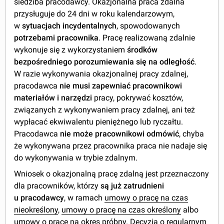
siedziba pracodawcy. Okazjonalna praca zdalna
przysługuje do 24 dni w roku kalendarzowym,
w
sytuacjach incydentalnych
, spowodowanych
potrzebami pracownika
. Pracę realizowaną zdalnie
wykonuje się z wykorzystaniem
środków
bezpośredniego porozumiewania się na odległość
.
W razie wykonywania okazjonalnej pracy zdalnej,
pracodawca
nie musi zapewniać pracownikowi
materiałów i narzędzi
pracy, pokrywać kosztów,
związanych z wykonywaniem pracy zdalnej, ani też
wypłacać ekwiwalentu pieniężnego lub ryczałtu.
Pracodawca
nie może
pracownikowi
odmówić
, chyba
że wykonywana przez pracownika praca nie nadaje się
do wykonywania w trybie zdalnym.
Wniosek o okazjonalną pracę zdalną jest przeznaczony
dla pracowników, którzy
są już zatrudnieni
u pracodawcy
, w ramach
umowy o pracę na czas
nieokreślony
,
umowy o pracę na czas określony
albo
umowy o pracę na okres próbny
. Decyzja o regularnym