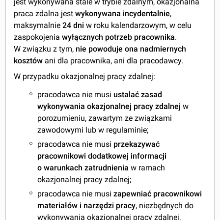
jest wykonywana stale w trybie zdalnym, okazjonalna
praca zdalna jest
wykonywana incydentalnie
,
maksymalnie
24 dni
w roku kalendarzowym, w celu
zaspokojenia
wyłącznych potrzeb pracownika
.
W związku z tym,
nie powoduje ona nadmiernych
kosztów
ani dla pracownika, ani dla pracodawcy.
W przypadku okazjonalnej pracy zdalnej:
pracodawca nie musi
ustalać zasad
wykonywania okazjonalnej pracy zdalnej
w
porozumieniu, zawartym ze związkami
zawodowymi lub w regulaminie;
pracodawca nie musi
przekazywać
pracownikowi dodatkowej informacji
o warunkach zatrudnienia
w ramach
okazjonalnej pracy zdalnej;
pracodawca nie musi
zapewniać pracownikowi
materiałów i narzędzi pracy
, niezbędnych do
wykonywania okazjonalnej pracy zdalnej,