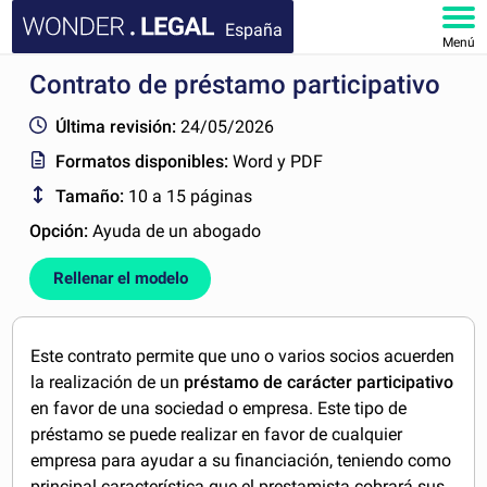
España
Menú
Contrato de préstamo participativo
INICIO
Última revisión:
24/05/2026
DOCUMENTOS
Formatos disponibles:
Word y PDF
Tamaño:
10 a 15 páginas
FAQ
Opción:
Ayuda de un abogado
MI CUENTA
Rellenar el modelo
Este contrato permite que uno o varios socios acuerden
la realización de un
préstamo de carácter participativo
en favor de una sociedad o empresa. Este tipo de
préstamo se puede realizar en favor de cualquier
empresa para ayudar a su financiación, teniendo como
principal característica que el prestamista cobrará sus