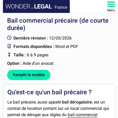
France
Menu
Bail commercial précaire (de courte
ACCUEIL
durée)
DOCUMENTS
Dernière révision :
12/05/2026
Formats disponibles :
Word et PDF
FAQ
Taille :
6 à 9 pages
MON COMPTE
Option :
Aide d'un avocat
Remplir le modèle
Qu'est-ce qu'un bail précaire ?
Le bail précaire, aussi appelé
bail dérogatoire
,
est un
contrat de location portant sur un local commercial qui
permet de déroger aux règles du
bail commercial