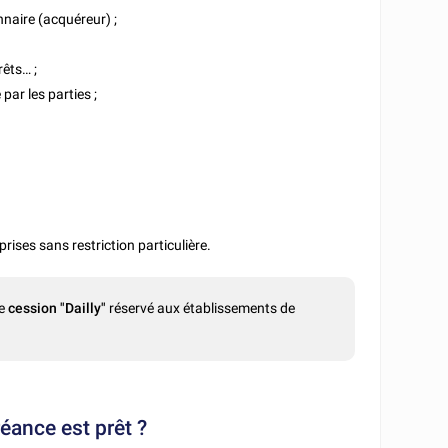
nnaire (acquéreur) ;
rêts… ;
par les parties ;
ises sans restriction particulière.
ée
cession "Dailly"
réservé aux établissements de
réance est prêt ?