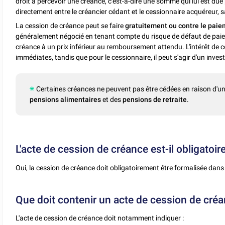
droit à percevoir une créance, c'est-à-dire une somme qui lui est due 
directement entre le créancier cédant et le cessionnaire acquéreur, sa
La cession de créance peut se faire
gratuitement ou contre le paiem
généralement négocié en tenant compte du risque de défaut de paiem
créance à un prix inférieur au remboursement attendu. L'intérêt de ce
immédiates, tandis que pour le cessionnaire, il peut s'agir d'un inve
Certaines créances ne peuvent pas être cédées en raison d'une i
pensions alimentaires
et des
pensions de retraite
.
L'acte de cession de créance est-il obligatoire
Oui, la cession de créance doit obligatoirement être formalisée dans 
Que doit contenir un acte de cession de créa
L'acte de cession de créance doit notamment indiquer :