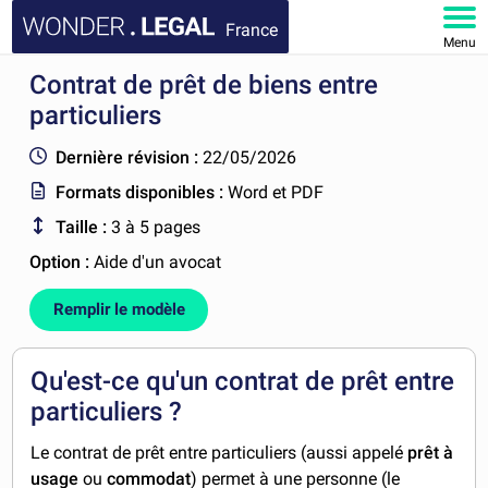
France
Menu
Contrat de prêt de biens entre
ACCUEIL
particuliers
DOCUMENTS
Dernière révision :
22/05/2026
Formats disponibles :
Word et PDF
FAQ
Taille :
3 à 5 pages
MON COMPTE
Option :
Aide d'un avocat
Remplir le modèle
Qu'est-ce qu'un contrat de prêt entre
particuliers ?
Le contrat de prêt entre particuliers (aussi appelé
prêt à
usage
ou
commodat
) permet à une personne (le