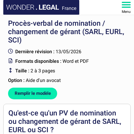
France
Menu
Procès-verbal de nomination /
ACCUEIL
changement de gérant (SARL, EURL,
DOCUMENTS
SCI)
Dernière révision :
13/05/2026
FAQ
Formats disponibles :
Word et PDF
MON COMPTE
Taille :
2 à 3 pages
Option :
Aide d'un avocat
Remplir le modèle
Qu'est-ce qu'un PV de nomination
ou changement de gérant de SARL,
EURL ou SCI ?