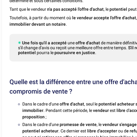
déterminé et sous certaines conditions.
Tant que le vendeur
n'a pas accepté l'offre d'achat
, le
potentiel
peut
Toutefois, à partir du moment où
le vendeur accepte l'offre d'achat
immobilier devant un notaire
.
Une fois qu'il a accepté
une
offre d'achat
de manière définitiv
s'il change d'avis ou reçoit une meilleure offre entre temps.
S'il
potentiel
pourra le
poursuivre en justice
.
Quelle est la différence entre une offre d'ac
compromis de vente ?
Dans le cadre d'une
offre d'achat
, seul le
potentiel acheteur 
immobilier
. Pendant cette période, le
vendeur
est
libre
d'
acce
proposition
;
Dans le cadre d'une
promesse de vente
, le
vendeur s'engag
potentiel acheteur
. Ce dernier est
libre
d
'accepter
ou d
e ref