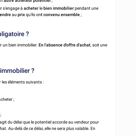
un
autre acheteur potentiel
;
r
s'engage à
acheter
le
bien immobilier
pendant une
endre
au
prix
qu'ils on
t convenu ensemble
;
ligatoire ?
ir un bien immobilier.
En l'absence d'offre d'achat
, soit une
 immobilier ?
r les éléments suivants :
cheter ;
;
 s'agit du délai que le potentiel accorde au vendeur pour
hat. Au-delà de ce délai, elle ne sera plus valable. En