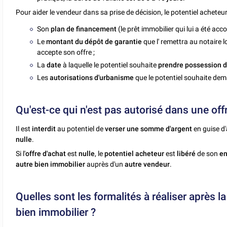
Pour aider le vendeur dans sa prise de décision, le potentiel acheteu
Son
plan de financement
(le prêt immobilier qui lui a été acc
Le
montant du dépôt de garantie
que l' remettra au notaire 
accepte son offre ;
La
date
à laquelle le potentiel souhaite
prendre possession d
Les
autorisations d'urbanisme
que le potentiel souhaite de
Qu'est-ce qui n'est pas autorisé dans une off
Il est
interdit
au potentiel de
verser une somme d'argent
en guise d'
nulle
.
Si l'
offre d'achat
est
nulle
, le
potentiel acheteur
est
libéré
de son
e
autre bien immobilier
auprès d'un
autre vendeur
.
Quelles sont les formalités à réaliser après l
bien immobilier ?