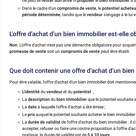
ne peut
ni retirer son offre
ni
proposer
le
bien immobilier
à 
Dans le cadre d'un
compromis de vente
, le
potentiel acheteu
période déterminée
, tandis que le
vendeur
s'engage à le lui
v
L'offre d'achat d'un bien immobilier est-elle ob
Non
. L'offre d'achat n'est pas une démarche obligatoire pour acquér
promesse de vente
soit un
compromis de vente
peut être établi.
Que doit contenir une offre d'achat d'un bien
Pour être valable, l'offre d'achat d'un bien immobilier doit mentionne
L'identité
du
vendeur
et du
potentiel
;
La
description
du
bien immobilier
que le potentiel souhaite a
La
date
à laquelle l'offre d'achat a été émise ;
Le
prix
auquel le potentiel souhaite acheter le bien immobilier 
La
durée de validité
de l'offre d'achat du bien immobilier : il
accepter, refuser ou faire une contre-proposition à l'offre d'ac
pratique, la durée de validité est de
5 à 10 jours
.