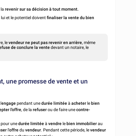
 la
revenir sur sa décision à tout moment.
, lui et le potentiel doivent
finaliser la vente du bien
e, le
vendeur ne peut pas revenir en arrière
, même
 refuse de conclure la vente
devant un notaire, le
hat, une promesse de vente et un
s'engage
pendant une
durée limitée
à
acheter
le
bien
pter l'offre
, de la
refuser
ou de faire une
contre-
e
pour une
durée limitée
à
vendre
le
bien immobilier
au
user
l'
offre
du
vendeur
. Pendant cette période, le
vendeur