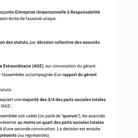
i appelée
Entreprise Unipersonnelle à Responsabilité
sion écrite de l'associé unique.
ion des statuts,
par
décision collective
des associés
 Extraordinaire (AGE)
, sur convocation du gérant.
r l'assemblée, accompagnée d'un
rapport du gérant
tatuts :
 requiert une
majorité des 3/4 des parts sociales totales
l'AGE ;
ssemblée soit valide (on parle de "
quorum
"), les associés
présenter
au moins un quart des parts sociales totales
it d'une seconde convocation. La décision est ensuite
 présents
(ou représentés).