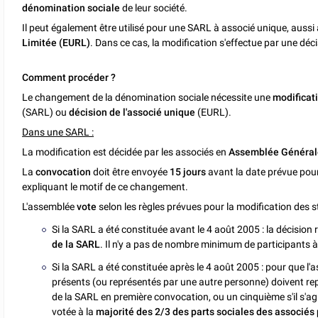
dénomination sociale
de leur société.
Il peut également être utilisé pour une SARL à associé unique, auss
Limitée (EURL)
. Dans ce cas, la modification s'effectue par une déci
Comment procéder ?
Le changement de la dénomination sociale nécessite une
modificat
(SARL) ou
décision de l'associé unique
(EURL).
Dans une SARL :
La modification est décidée par les associés en
Assemblée Générale
La
convocation
doit être envoyée
15 jours
avant la date prévue pou
expliquant le motif de ce changement.
L'assemblée
vote
selon les règles prévues pour la modification des s
Si la SARL a été constituée avant le 4 août 2005 : la décision
de la SARL
. Il n'y a pas de nombre minimum de participants à 
Si la SARL a été constituée après le 4 août 2005 : pour que l'a
présents (ou représentés par une autre personne) doivent re
de la SARL en première convocation, ou un cinquième s'il s'ag
votée à la
majorité des 2/3 des parts sociales
des associés