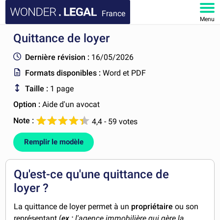
France
Menu
Quittance de loyer
ACCUEIL
Dernière révision :
16/05/2026
DOCUMENTS
Formats disponibles :
Word et PDF
Taille :
1 page
FAQ
Option :
Aide d'un avocat
MON COMPTE
Note :
4,4 - 59 votes
Remplir le modèle
Qu'est-ce qu'une quittance de
loyer ?
La quittance de loyer permet à un
propriétaire
ou son
représentant (
ex :
l'agence immobilière qui gère la