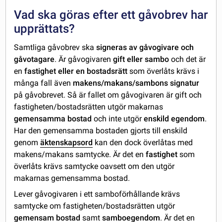
Vad ska göras efter ett gåvobrev har
upprättats?
Samtliga gåvobrev ska
signeras av gåvogivare och
gåvotagare
. Är gåvogivaren
gift eller sambo
och det är
en
fastighet eller en bostadsrätt
som överlåts krävs i
många fall även
makens/makans/sambons signatur
på gåvobrevet. Så är fallet om gåvogivaren är gift och
fastigheten/bostadsrätten utgör makarnas
gemensamma bostad
och inte utgör
enskild egendom
.
Har den gemensamma bostaden gjorts till enskild
genom
äktenskapsord
kan den dock överlåtas med
makens/makans samtycke. Är det en
fastighet
som
överlåts krävs samtycke oavsett om den utgör
makarnas gemensamma bostad.
Lever gåvogivaren i ett samboförhållande krävs
samtycke om fastigheten/bostadsrätten utgör
gemensam bostad
samt
samboegendom
. Är det en