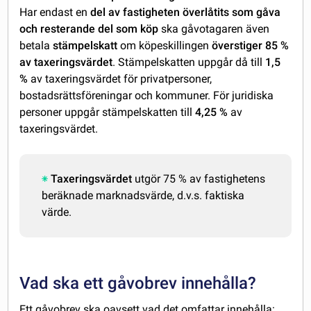
Har endast en
del av fastigheten överlåtits som gåva
och resterande del som köp
ska gåvotagaren även
betala
stämpelskatt
om köpeskillingen
överstiger 85 %
av taxeringsvärdet
. Stämpelskatten uppgår då till
1,5
%
av taxeringsvärdet för privatpersoner,
bostadsrättsföreningar och kommuner. För juridiska
personer uppgår stämpelskatten till
4,25 %
av
taxeringsvärdet.
Taxeringsvärdet
utgör 75 % av fastighetens
beräknade marknadsvärde, d.v.s. faktiska
värde.
Vad ska ett gåvobrev innehålla?
Ett gåvobrev ska oavsett vad det omfattar innehålla: