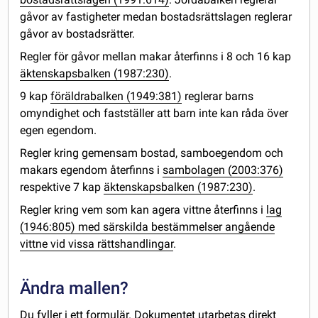
gåvor av fastigheter medan bostadsrättslagen reglerar
gåvor av bostadsrätter.
Regler för gåvor mellan makar återfinns i 8 och 16 kap
äktenskapsbalken (1987:230)
.
9 kap
föräldrabalken (1949:381)
reglerar barns
omyndighet och fastställer att barn inte kan råda över
egen egendom.
Regler kring gemensam bostad, samboegendom och
makars egendom återfinns i
sambolagen (2003:376)
respektive 7 kap
äktenskapsbalken (1987:230)
.
Regler kring vem som kan agera vittne återfinns i
lag
(1946:805) med särskilda bestämmelser angående
vittne vid vissa rättshandlingar
.
Ändra mallen?
Du fyller i ett formulär. Dokumentet utarbetas direkt