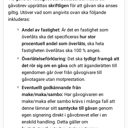
gåvobrev upprättas
skriftligen
för att gåvan ska anses
giltig. Utöver vad som angivits ovan ska följande
inkluderas:
Andel av fastighet:
Är det en fastighet som
överlåts ska det specificeras
hur stor
procentuell andel som överlåts
, ska hela
fastigheten överlåtas ska 100 % anges.
Överlåtelseförklaring:
Det ska
tydligt framgå att
det rör sig om en gåva
och att äganderätten till
egendomen går över från gåvogivare till
gåvotagare utan motprestation.
Eventuellt godkännande från
make/maka/sambo:
Har gåvogivaren en
make/maka eller sambo krävs i många fall att
denne lämnar sitt
samtycke till gåvan
genom
egen signering direkt i gåvobrevet eller i en
enskild handling. Detta gäller om