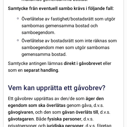
Samtycke från eventuell sambo krävs i följande fall:
Överlåtelse av fastighet/bostadsrätt som utgör
sambornas gemensamma bostad och
samboegendom.
Överlåtelse av bostadsrätt som inte räknas som
samboegendom men som utgör sambornas
gemensamma bostad.
Samtycke antingen lämnas
direkt i gåvobrevet
eller
som en
separat handling
.
Vem kan upprätta ett gåvobrev?
Ett gåvobrev upprättas av den/de som
äger den
egendom som ska överlåtas
genom gåva, d.v.s.
gåvogivaren
, och den som
gåvan överlåts till
, d.v.s.
gåvotagaren
. Både
fysiska personer
, d.v.s.
privatpersoner, och
juridiska personer
, d.v.s. företag