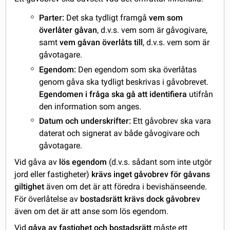
Parter:
Det ska tydligt framgå
vem som
överlåter gåvan
, d.v.s. vem som är gåvogivare,
samt
vem gåvan överlåts till
, d.v.s. vem som är
gåvotagare.
Egendom:
Den egendom som ska överlåtas
genom gåva ska tydligt beskrivas i gåvobrevet.
Egendomen i fråga ska gå att identifiera
utifrån
den information som anges.
Datum och underskrifter:
Ett gåvobrev ska vara
daterat och signerat av både gåvogivare och
gåvotagare.
Vid gåva av
lös egendom
(d.v.s. sådant som inte utgör
jord eller fastigheter)
krävs inget gåvobrev för gåvans
giltighet
även om det är att föredra i bevishänseende.
För överlåtelse av
bostadsrätt
krävs dock gåvobrev
även om det är att anse som lös egendom.
Vid
gåva av fastighet och bostadsrätt
måste ett