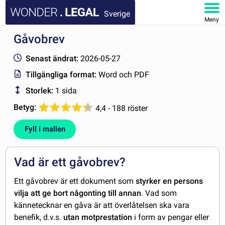
Sverige
Meny
Gåvobrev
STARTSIDA
Senast ändrat:
2026-05-27
DOKUMENT
Tillgängliga format:
Word och PDF
Storlek:
1 sida
FAQ
Betyg:
4,4 - 188 röster
MITT KONTO
Fyll i mallen
Vad är ett gåvobrev?
Ett gåvobrev är ett dokument som
styrker en persons
vilja att ge bort någonting till annan
. Vad som
kännetecknar en gåva är att överlåtelsen ska vara
benefik, d.v.s.
utan motprestation
i form av pengar eller