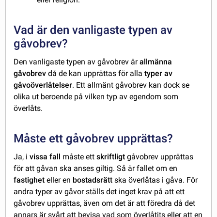
Vad är den vanligaste typen av
gåvobrev?
Den vanligaste typen av gåvobrev är
allmänna
gåvobrev
då de kan upprättas för alla
typer av
gåvoöverlåtelser
. Ett allmänt gåvobrev kan dock se
olika ut beroende på vilken typ av egendom som
överlåts.
Måste ett gåvobrev upprättas?
Ja, i
vissa fall
måste ett
skriftligt
gåvobrev upprättas
för att gåvan ska anses giltig. Så är fallet om en
fastighet
eller en
bostadsrätt
ska överlåtas i gåva. För
andra typer av gåvor ställs det inget krav på att ett
gåvobrev upprättas, även om det är att föredra då det
annars är svårt att bevisa vad som överlåtits eller att en