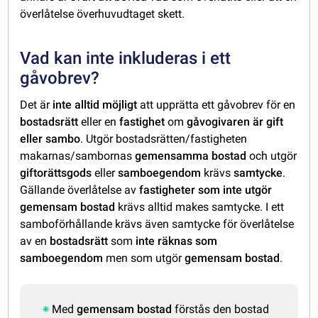
överlåtelse överhuvudtaget skett.
Vad kan inte inkluderas i ett
gåvobrev?
Det är
inte alltid möjligt
att upprätta ett gåvobrev för en
bostadsrätt
eller en
fastighet
om
gåvogivaren är gift
eller sambo
. Utgör bostadsrätten/fastigheten
makarnas/sambornas
gemensamma bostad
och utgör
giftorättsgods
eller
samboegendom
krävs
samtycke
.
Gällande överlåtelse av
fastigheter som inte utgör
gemensam bostad
krävs alltid makes samtycke. I ett
samboförhållande krävs även samtycke för överlåtelse
av en
bostadsrätt
som
inte räknas som
samboegendom
men som utgör
gemensam bostad
.
Med
gemensam bostad
förstås den bostad