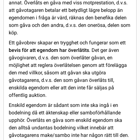
annat. Överlåts en gåva med viss motprestation, d.v.s.
att gåvotagaren betalar ett betydligt lägre belopp än
egendomen i fråga är värd, räknas den benefika delen
som gåva och den andra, d.v.s. den onerösa, delen som
köp.
Ett gåvobrev skapar en trygghet och fungerar som ett
bevis för att egendom har överlåtits
. Det ger även
gåvogivaren, d.v.s. den som överlåter gåvan, en
möjlighet att reglera överlåtelsen genom att förelägga
den med villkor, såsom att gåvan ska utgöra
gåvotagarens, d.v.s. den som gåvan överlåts till,
enskilda egendom eller att den inte får säljas på
offentlig auktion.
Enskild egendom är sådant som inte ska ingå i en
bodelning då ett äktenskap eller samboförhållande
upphör. Överlåts en gåva som enskild egendom ska
den alltså undantas bodelning vilket innebär att
gåvotagarens make/sambo inte har någon rätt till den.