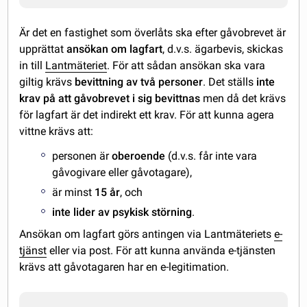
Är det en fastighet som överlåts ska efter gåvobrevet är
upprättat
ansökan om lagfart
, d.v.s. ägarbevis, skickas
in till
Lantmäteriet
. För att sådan ansökan ska vara
giltig krävs
bevittning av två personer
. Det ställs
inte
krav på att gåvobrevet i sig bevittnas
men då det krävs
för lagfart är det indirekt ett krav. För att kunna agera
vittne krävs att:
personen är
oberoende
(d.v.s. får inte vara
gåvogivare eller gåvotagare),
är minst
15 år
, och
inte lider av psykisk störning
.
Ansökan om lagfart görs antingen via Lantmäteriets
e-
tjänst
eller via post. För att kunna använda e-tjänsten
krävs att gåvotagaren har en e-legitimation.