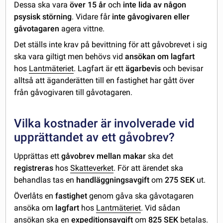
Dessa ska vara
över 15 år
och
inte lida av någon
psysisk störning
. Vidare får
inte gåvogivaren eller
gåvotagaren
agera vittne.
Det ställs inte krav på bevittning för att gåvobrevet i sig
ska vara giltigt men behövs vid
ansökan om lagfart
hos
Lantmäteriet
. Lagfart är ett
ägarbevis
och bevisar
alltså att äganderätten till en fastighet har gått över
från gåvogivaren till gåvotagaren.
Vilka kostnader är involverade vid
upprättandet av ett gåvobrev?
Upprättas ett
gåvobrev mellan makar
ska det
registreras
hos
Skatteverket
. För att ärendet ska
behandlas tas en
handläggningsavgift
om
275 SEK
ut.
Överlåts en
fastighet
genom gåva ska gåvotagaren
ansöka om
lagfart
hos
Lantmäteriet
. Vid sådan
ansökan ska en
expeditionsavgift
om
825 SEK
betalas.