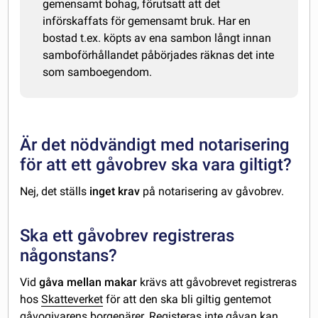
gemensamt bohag, förutsatt att det
införskaffats för gemensamt bruk. Har en
bostad t.ex. köpts av ena sambon långt innan
samboförhållandet påbörjades räknas det inte
som samboegendom.
Är det nödvändigt med notarisering
för att ett gåvobrev ska vara giltigt?
Nej, det ställs
inget krav
på notarisering av gåvobrev.
Ska ett gåvobrev registreras
någonstans?
Vid
gåva mellan makar
krävs att gåvobrevet registreras
hos
Skatteverket
för att den ska bli giltig gentemot
gåvogivarens borgenärer. Registeras inte gåvan kan