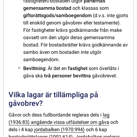
fastigheten/bostaden utgör
parternas
gemensamma bostad
och klassas som
giftorättsgods/samboegendom
(d.v.s. inte gjorts
till enskild genom gåvobrev eller testamente).
För fastigheter krävs godkännande från make
oavsett om den utgör deras gemensamma
bostad. För bostadsrätter krävs godkännande av
sambo även om bostaden inte utgör
samboegendom.
Bevittning:
Är det en
fastighet
som överlåts i
gåva ska
två personer bevittna
gåvobrevet.
Vilka lagar är tillämpliga på
gåvobrev?
Gåvor och dess fullbordande regleras dels i
lag
(1936:83) angående vissa utfästelser om gåva
och
dels i 4 kap
jordabalken (1970:994)
och 6 kap
bostadsrättslagen (1991:614)
. Jordabalken reglerar