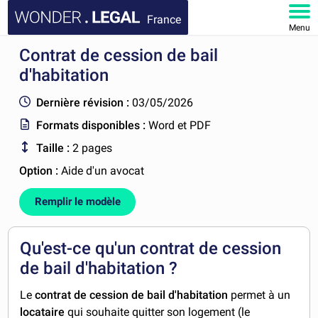
France
Menu
Contrat de cession de bail
ACCUEIL
d'habitation
DOCUMENTS
Dernière révision :
03/05/2026
Formats disponibles :
Word et PDF
FAQ
Taille :
2 pages
MON COMPTE
Option :
Aide d'un avocat
Remplir le modèle
Qu'est-ce qu'un contrat de cession
de bail d'habitation ?
Le
contrat de cession de bail d'habitation
permet à un
locataire
qui souhaite quitter son logement (le