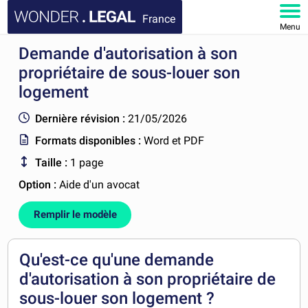
France
Menu
Demande d'autorisation à son
ACCUEIL
propriétaire de sous-louer son
DOCUMENTS
logement
Dernière révision :
21/05/2026
FAQ
Formats disponibles :
Word et PDF
MON COMPTE
Taille :
1 page
Option :
Aide d'un avocat
Remplir le modèle
Qu'est-ce qu'une demande
d'autorisation à son propriétaire de
sous-louer son logement ?