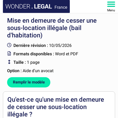
France
Menu
Mise en demeure de cesser une
ACCUEIL
sous-location illégale (bail
DOCUMENTS
d'habitation)
Dernière révision :
10/05/2026
FAQ
Formats disponibles :
Word et PDF
MON COMPTE
Taille :
1 page
Option :
Aide d'un avocat
Remplir le modèle
Qu'est-ce qu'une mise en demeure
de cesser une sous-location
illégale ?