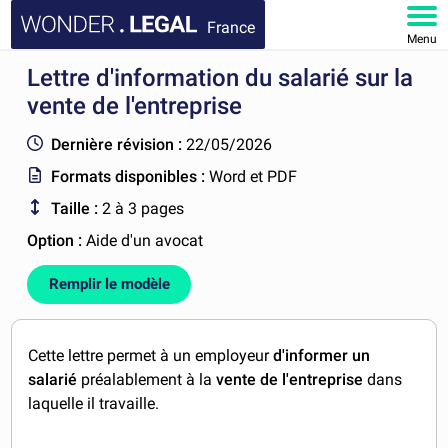
France
Menu
Lettre d'information du salarié sur la
ACCUEIL
vente de l'entreprise
DOCUMENTS
Dernière révision :
22/05/2026
Formats disponibles :
Word et PDF
FAQ
Taille :
2 à 3 pages
MON COMPTE
Option :
Aide d'un avocat
Remplir le modèle
Cette lettre permet à un employeur
d'informer un
salarié
préalablement à la
vente de l'entreprise
dans
laquelle il travaille.