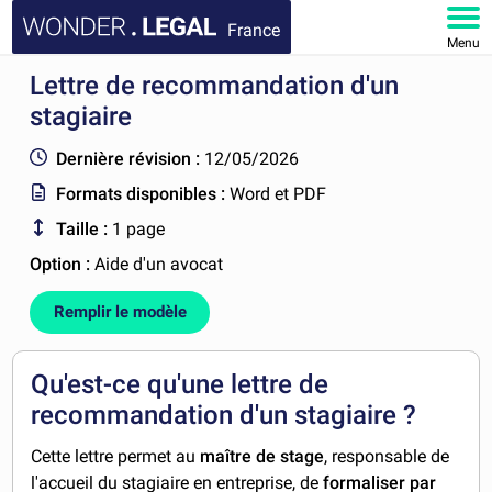
France
Menu
Lettre de recommandation d'un
ACCUEIL
stagiaire
DOCUMENTS
Dernière révision :
12/05/2026
Formats disponibles :
Word et PDF
FAQ
Taille :
1 page
MON COMPTE
Option :
Aide d'un avocat
Remplir le modèle
Qu'est-ce qu'une lettre de
recommandation d'un stagiaire ?
Cette lettre permet au
maître de stage
, responsable de
l'accueil du stagiaire en entreprise, de
formaliser par