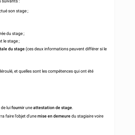
 suivants :
ectué son stage ;
rée du stage ;
t le stage ;
otale du stage
(ces deux informations peuvent différer si le
n déroulé, et quelles sont les compétences qui ont été
e
de lui
fournir
une
attestation de stage
.
a faire l'objet d'une
mise en demeure
du stagiaire voire