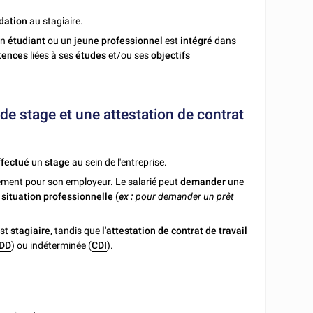
dation
au stagiaire.
un
étudiant
ou un
jeune professionnel
est
intégré
dans
tences
liées à ses
études
et/ou ses
objectifs
 de stage et une attestation de contrat
fectué
un
stage
au sein de l'entreprise.
lement pour son employeur. Le salarié peut
demander
une
a
situation professionnelle
(
ex :
pour demander un prêt
st
stagiaire
, tandis que
l'attestation de contrat de travail
DD
) ou indéterminée (
CDI
).