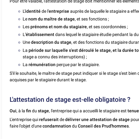
Pour être valable, l'attestation de stage doit mentionner les éléments
L'
identité
de l'
entreprise
auprès de laquelle le stagiaire a eff
Le
nom du maître de stage
, et ses fonctions ;
Les
prénoms et nom du stagiaire
, et ses coordonnées ;
L
'établissement
dans lequel le stagiaire étudie pendant la du
Une
description du stage
, et des fonctions du stagiaire duran
La
période sur laquelle s'est déroulé le stage, et la durée t
stage a connu des interruptions) ;
La
rémunération
perçue par le stagiaire.
S'il le souhaite, le maître de stage peut indiquer si le stage s'est bie
acquises par le stagiaire durant le stage.
L'attestation de stage est-elle obligatoire ?
Oui
, à la
fin
du
stage
, l'entreprise qui a accueilli le stagiaire est
tenu
L'entreprise qui
refuserait
de
délivrer une attestation de stage
pourr
faire l'objet d'une
condamnation
du
Conseil des Prud'hommes
.