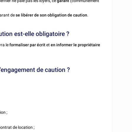
 dernier ne paie pas les loyers, ce
garant
(communément
garant de
se libérer de son obligation de caution
.
tion est-elle obligatoire ?
ra le
formaliser par écrit
et
en informer le propriétaire
e l'engagement de caution ?
ion ;
contrat de location ;