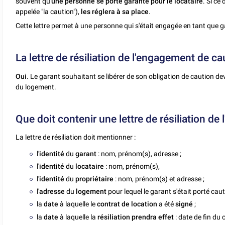
souvent qu'
une personne se porte garante pour le locataire
. Si ce
appelée "la caution"),
les réglera à sa place
.
Cette lettre permet à une personne qui s'était engagée en tant que 
La lettre de résiliation de l'engagement de cau
Oui
. Le garant souhaitant se libérer de son obligation de caution dev
du logement.
Que doit contenir une lettre de résiliation d
La lettre de résiliation doit mentionner :
l'
identité
du
garant
: nom, prénom(s), adresse ;
l'
identité
du
locataire
: nom, prénom(s),
l'
identité
du
propriétaire
: nom, prénom(s) et adresse ;
l'
adresse
du
logement
pour lequel le garant s'était porté caut
la
date
à laquelle le
contrat de location
a été
signé
;
la
date
à laquelle la
résiliation prendra effet
: date de fin du 