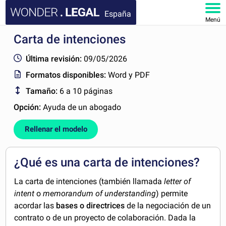
España
Menú
Carta de intenciones
INICIO
Última revisión:
09/05/2026
DOCUMENTOS
Formatos disponibles:
Word y PDF
Tamaño:
6 a 10 páginas
FAQ
Opción:
Ayuda de un abogado
MI CUENTA
Rellenar el modelo
¿Qué es una carta de intenciones?
La carta de intenciones (también llamada
letter of
intent
o
memorandum of understanding
) permite
acordar las
bases o directrices
de la negociación de un
contrato o de un proyecto de colaboración. Dada la