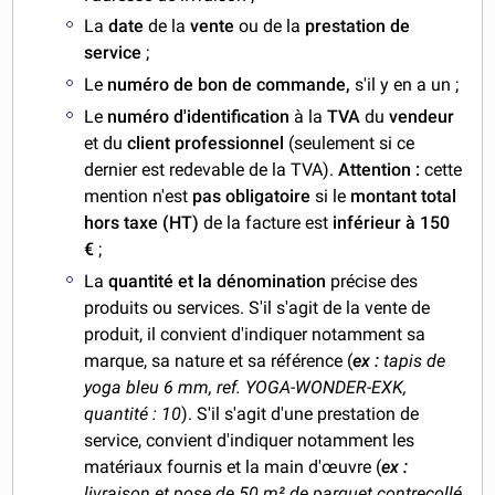
La
date
de la
vente
ou de la
prestation de
service
;
Le
numéro de bon de commande,
s'il y en a un ;
Le
numéro d'identification
à la
TVA
du
vendeur
et du
client professionnel
(seulement si ce
dernier est redevable de la TVA).
Attention :
cette
mention n'est
pas obligatoire
si le
montant total
hors taxe (HT)
de la facture est
inférieur à 150
€
;
La
quantité et la dénomination
précise des
produits ou services. S'il s'agit de la vente de
produit, il convient d'indiquer notamment sa
marque, sa nature et sa référence (
ex :
tapis de
yoga bleu 6 mm, ref. YOGA-WONDER-EXK,
quantité : 10
). S'il s'agit d'une prestation de
service, convient d'indiquer notamment les
matériaux fournis et la main d'œuvre (
ex :
livraison et pose de 50 m² de parquet contrecollé