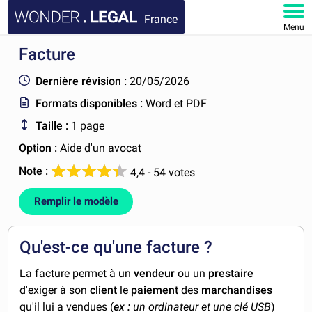
France
Menu
Facture
ACCUEIL
Dernière révision :
20/05/2026
DOCUMENTS
Formats disponibles :
Word et PDF
Taille :
1 page
FAQ
Option :
Aide d'un avocat
MON COMPTE
Note :
4,4 - 54 votes
Remplir le modèle
Qu'est-ce qu'une facture ?
La facture permet à un
vendeur
ou un
prestaire
d'exiger à son
client
le
paiement
des
marchandises
qu'il lui a vendues (
ex :
un ordinateur et une clé USB
)