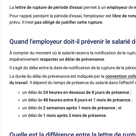
La
lettre de rupture de période d'essai
permet à un
employeur
de
m
Pour rappel, pendant la période d'essai, l'employeur est
libre de rom
prévu. Il n'est
pas obligé de justifier cette rupture
.
Quand l'employeur doit-il prévenir le salarié d
À compter du moment où le salarié recevra la notification de la ruptu
impérativement
respecter un délai de prévenance
.
Il s'agit du délai entre la date de notification de la rupture de la périod
La durée du délai de prévenance est indiquée par la
convention coll
du travail
. Il dépend du temps de présence du salarié dans l'effectif de
un délai de
24 heures en dessous de 8 jours de présence
;
un délai de
48 heures entre 8 jours et 1 mois de présence
;
un délai de
2 semaines après 1 mois de présence
; et
un délai de
1 mois après 3 mois de présence
.
Quelle est la différence entre la lettre de ruptu