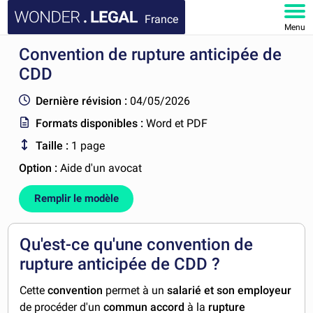
France
Menu
Convention de rupture anticipée de
ACCUEIL
CDD
DOCUMENTS
Dernière révision :
04/05/2026
Formats disponibles :
Word et PDF
FAQ
Taille :
1 page
MON COMPTE
Option :
Aide d'un avocat
Remplir le modèle
Qu'est-ce qu'une convention de
rupture anticipée de CDD ?
Cette
convention
permet à un
salarié et son employeur
de procéder d'un
commun accord
à la
rupture