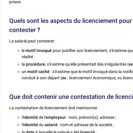
prison.
Quels sont les aspects du licenciement pour
contester ?
Le salarié peut contester :
le
motif invoqué
pour justifier son licenciement, s'il estime q
réalité.
la
procédure
, s'il estime qu'elle présentait des irrégularités (
ex
un
motif caché
: s'il estime que le motif invoqué dans la notif
conduit à son départ (
ex :
licenciement économique, ou licenc
Que doit contenir une contestation de licenc
La contestation de licenciement doit mentionner :
l'
identité
de l'
employeur
: nom, prénom(s), adresse ;
l'
identité
du
salarié
: nom et adresse de la société ;
la
date
à laquelle le salarié a été
licencié
;