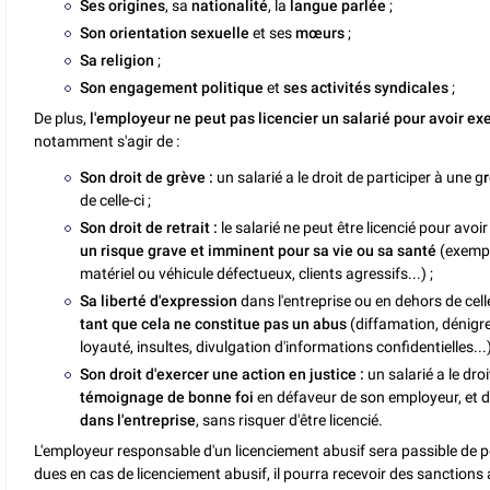
Ses origines
, sa
nationalité
, la
langue parlée
;
Son orientation sexuelle
et ses
mœurs
;
Sa religion
;
Son engagement politique
et
ses activités syndicales
;
De plus,
l'employeur ne peut pas licencier un salarié pour avoir ex
notamment s'agir de :
Son droit de grève :
un salarié a le droit de participer à une g
de celle-ci ;
Son droit de retrait :
le salarié ne peut être licencié pour avoi
un risque grave et imminent pour sa vie ou sa santé
(exempl
matériel ou véhicule défectueux, clients agressifs...) ;
Sa liberté d'expression
dans l'entreprise ou en dehors de celle-
tant que cela ne constitue pas un abus
(diffamation, dénigre
loyauté, insultes, divulgation d'informations confidentielles...)
Son droit d'exercer une action en justice :
un salarié a le dro
témoignage de bonne foi
en défaveur de son employeur, et 
dans l'entreprise
, sans risquer d'être licencié.
L'employeur responsable d'un licenciement abusif sera passible de p
dues en cas de licenciement abusif, il pourra recevoir des sanction