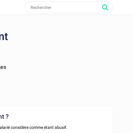
nt
ges
nt ?
alarié considère comme étant abusif.