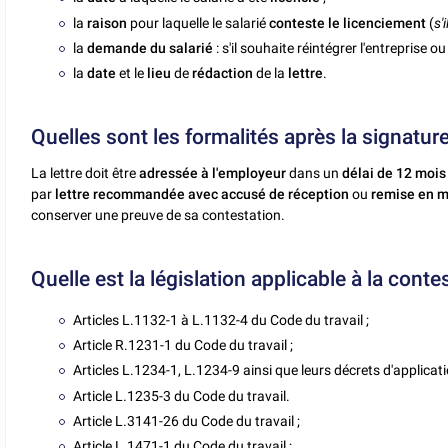
la
raison
pour laquelle le salarié
conteste le licenciement
(
s'
la
demande du salarié
: s'il souhaite réintégrer l'entreprise 
la
date
et le
lieu
de
rédaction
de la
lettre
.
Quelles sont les formalités après la signatur
La lettre doit être
adressée à l'employeur
dans un
délai de 12 mois 
par
lettre recommandée avec accusé de réception
ou
remise en m
conserver une preuve de sa contestation.
Quelle est la législation applicable à la cont
Articles L.1132-1 à L.1132-4 du Code du travail ;
Article R.1231-1 du Code du travail ;
Articles L.1234-1, L.1234-9 ainsi que leurs décrets d'applicati
Article L.1235-3 du Code du travail.
Article L.3141-26 du Code du travail ;
Article L.1471-1 du Code du travail ;