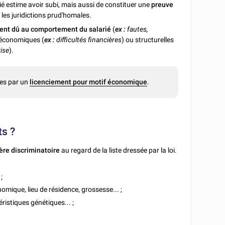
ié estime avoir subi, mais aussi de constituer une
preuve
les juridictions prud'homales.
ent dû au comportement du salarié
(
ex :
fautes,
 économiques (
ex :
difficultés financières
) ou structurelles
ise
).
ées par un
licenciement pour motif économique
.
ts ?
tère discriminatoire
au regard de la liste dressée par la loi.
;
nomique, lieu de résidence, grossesse... ;
ristiques génétiques... ;