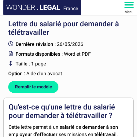
France
Menu
Lettre du salarié pour demander à
ACCUEIL
télétravailler
DOCUMENTS
Dernière révision :
26/05/2026
Formats disponibles :
Word et PDF
FAQ
Taille :
1 page
MON COMPTE
Option :
Aide d'un avocat
Remplir le modèle
Qu'est-ce qu'une lettre du salarié
pour demander à télétravailler ?
Cette lettre permet à un
salarié
de
demander à son
employeur
d'
effectuer
ses missions en
télétravail
.