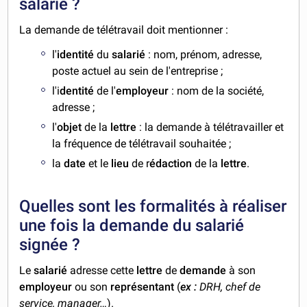
salarié ?
La demande de télétravail doit mentionner :
l'
identité
du
salarié
: nom, prénom, adresse,
poste actuel au sein de l'entreprise ;
l'i
dentité
de l'
employeur
: nom de la société,
adresse ;
l'
objet
de la
lettre
: la demande à télétravailler et
la fréquence de télétravail souhaitée ;
la
date
et le
lieu
de r
édaction
de la
lettre
.
Quelles sont les formalités à réaliser
une fois la demande du salarié
signée ?
Le
salarié
adresse cette
lettre
de
demande
à son
employeur
ou son
représentant
(
ex :
DRH, chef de
service, manager…
).