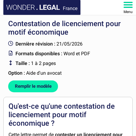
France
Menu
Contestation de licenciement pour
ACCUEIL
motif économique
DOCUMENTS
Dernière révision :
21/05/2026
Formats disponibles :
Word et PDF
FAQ
Taille :
1 à 2 pages
MON COMPTE
Option :
Aide d'un avocat
Remplir le modèle
Qu'est-ce qu'une contestation de
licenciement pour motif
économique ?
Cette lettre permet de
contester un licenciement pour