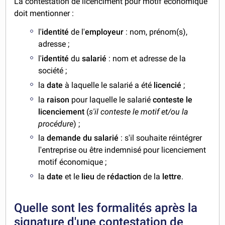
La contestation de licenciment pour motif économique
doit mentionner :
l'
identité
de l'
employeur
: nom, prénom(s),
adresse ;
l'
identité
du
salarié
: nom et adresse de la
société ;
la
date
à laquelle le salarié a été
licencié
;
la
raison
pour laquelle le salarié
conteste le
licenciement
(
s'il conteste le motif et/ou la
procédure
) ;
la
demande du salarié
: s'il souhaite réintégrer
l'entreprise ou être indemnisé pour licenciement
motif économique ;
la
date
et le
lieu
de
rédaction
de la
lettre
.
Quelle sont les formalités après la
signature d'une contestation de