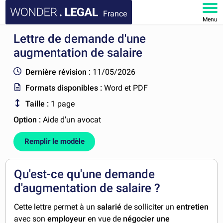
France
Menu
Lettre de demande d'une
ACCUEIL
augmentation de salaire
DOCUMENTS
Dernière révision :
11/05/2026
Formats disponibles :
Word et PDF
FAQ
Taille :
1 page
MON COMPTE
Option :
Aide d'un avocat
Remplir le modèle
Qu'est-ce qu'une demande
d'augmentation de salaire ?
Cette lettre permet à un
salarié
de solliciter un
entretien
avec son
employeur
en vue de
négocier une