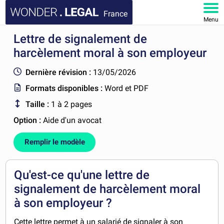
France
Menu
Lettre de signalement de
ACCUEIL
harcèlement moral à son employeur
DOCUMENTS
Dernière révision :
13/05/2026
Formats disponibles :
Word et PDF
FAQ
Taille :
1 à 2 pages
MON COMPTE
Option :
Aide d'un avocat
Remplir le modèle
Qu'est-ce qu'une lettre de
signalement de harcèlement moral
à son employeur ?
Cette lettre permet à un salarié de signaler à son