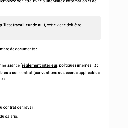
l'employé doit être invité à une visite d'information et de
u'il est
travailleur de nuit
, cette visite doit être
 nombre de documents :
onnaissance (
règlement intérieur
, politiques internes...) ;
ables
à son contrat (
conventions ou accords applicables
tes.
u contrat de travail :
du salarié.