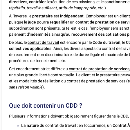
directives
,
contrôler
l'exécution de ces missions, et le
sanctionner
e
répétitifs, travail insuffisant, attitude inappropriée, etc.
).
À l'inverse, le
prestataire
est
indépendant
. L'employeur est un
clien
puisque le
juge
pourra
requalifier
un
contrat de prestation de serv
subordination sont présents. Si tel est le cas, l'employeur sera san
paiement d'
indemnités
ainsi qu'au
recouvrement des cotisations p
De plus, le
contrat de travail
est encadré par le
Code du travail
, le
Co
collectives applicables
. Ainsi, les divers aspects du contrat de trav
de recrutement non discriminatoire, de durée légale et maximale de t
procédures de licenciement, etc.
Cet encadrement strict diffère du
contrat de prestation de services
une plus grande liberté contractuelle. Le client et le prestataire peuv
et les modalités de résiliation du contrat de prestation de services (
e
sans raison valable
).
Que doit contenir un CDD ?
Plusieurs informations doivent obligatoirement figurer dans le CDD, 
La
nature
du contrat de travail : en l'occurrence, un
Contrat 