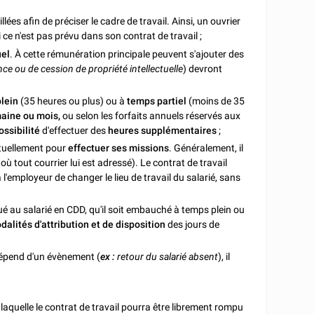
llées afin de préciser le cadre de travail. Ainsi, un ouvrier
ce n'est pas prévu dans son contrat de travail ;
uel
. À cette rémunération principale peuvent s'ajouter des
e ou de cession de propriété intellectuelle
) devront
lein
(35 heures ou plus) ou à
temps partiel
(moins de 35
maine ou
mois,
ou selon les forfaits annuels réservés aux
ossibilité
d'effectuer des
heures supplémentaires
;
tuellement pour
effectuer ses missions
. Généralement, il
, où tout courrier lui est adressé). Le contrat de travail
l'employeur de changer le lieu de travail du salarié, sans
ué au salarié en CDD, qu'il soit embauché à temps plein ou
dalités d'attribution et de disposition
des jours de
 dépend d'un évènement (
ex :
retour du salarié absent
), il
t laquelle le contrat de travail pourra être librement rompu