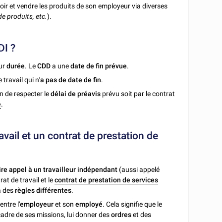
r et vendre les produits de son employeur via diverses
de produits, etc.
).
DI ?
ur
durée
. Le
CDD
a une
date de fin prévue
.
 travail qui n
'a pas de date de fin
.
on de respecter le
délai de préavis
prévu soit par le contrat
e
.
avail et un contrat de prestation de
ire appel à un travailleur indépendant
(aussi appelé
rat de travail et le
contrat de prestation de services
à des
règles différentes
.
entre l
'employeur
et son
employé
. Cela signifie que le
cadre de ses missions, lui donner des
ordres
et des