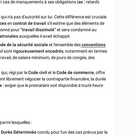
n cas de manquements à ses obligations (
ex :
retards
t
qui n'a pas d'autorité sur lui. Cette différence est cruciale
ices
en
contrat de travail
s'il estime que des éléments de
ctionné pour
"travail dissimulé"
et sera condamné au
atronales
auxquelles il avait échappé.
de de la sécurité sociale
et l'ensemble des
conventions
ail sont
rigoureusement encadrés
, notamment en termes
ravail, de salaire minimum, de jours de congés, des
, qui, régi par le
Code civil
et le
Code de commerce
, offre
ent librement négocier la contrepartie financière, la durée
x :
exiger que le prestataire soit disponible à toute heure
parmi lesquelles :
À Durée Déterminée
conclu pour l'un des cas prévus par la