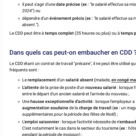
il peut s'agir d'une
date précise
(
ex :
"
le salarié effectue sa m
2024"
) ou
dépendre d'un
évènement précis
(
ex :
"le salarié effectue sa
absent."
).
Le CDD peut être à
temps complet
(35 heures ou plus) ou à
temps p
Dans quels cas peut-on embaucher en CDD 
Le CDD étant un contrat de travail "précaire", il ne peut être utilisé q
fréquents sont :
Le
remplacement
d'un
salarié absent (
malade,
en congé ma
L'attente
de la prise de poste d'un
nouveau salarié
: lorsque 
entre le départ d'un ancien salarié et l'arrivée du nouveau ;
Une
hausse exceptionnelle d'activité
: lorsque l'employeur 
augmentation soudaine
de la
charge de travail
(
ex :
un magas
supplémentaires pour la période des fêtes de Noël
) ;
L'
emploi saisonnier
: lorsque l'activité nécessite de n'
embauc
C'est notamment le cas dans le secteur du tourisme (
ex :
hôte
pendant la période de moisson
) ;