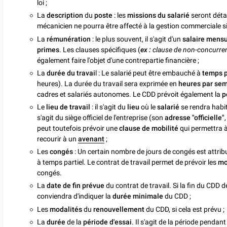
loi ;
La
description
du
poste
: les
missions du salarié
seront détai
mécanicien ne pourra être affecté à la gestion commerciale si 
La
rémunération
: le plus souvent, il s'agit d'un
salaire mens
primes
. Les clauses spécifiques (
ex :
clause de non-concurrenc
également faire l'objet d'une contrepartie financière ;
La
durée du travai
l : Le salarié peut être embauché à
temps p
heures). La durée du travail sera exprimée en
heures par se
cadres et salariés autonomes. Le CDD prévoit également la
p
Le
lieu de travail
: il s'agit du
lieu
où le
salarié
se rendra habi
s'agit du siège officiel de l'entreprise (son
adresse "officielle"
peut toutefois prévoir une
clause de mobilité
qui permettra à 
recourir à un
avenant
;
Les
congés
: Un certain nombre de jours de congés est attrib
à temps partiel. Le contrat de travail permet de prévoir les
mo
congés.
La
date de fin prévue
du contrat de travail. Si la fin du CDD
conviendra d'indiquer la
durée minimale
du CDD ;
Les
modalités
du
renouvellement
du CDD, si cela est prévu ;
La
durée
de la
période d'essai
. Il s'agit de la période pendan