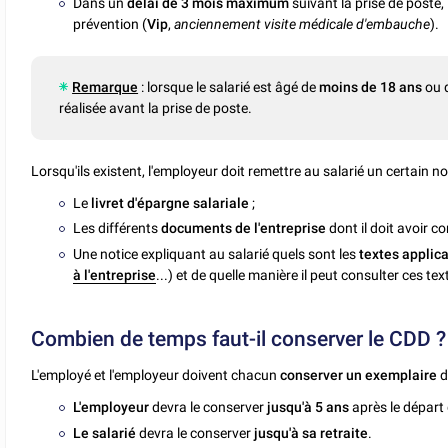
Dans un
délai de 3 mois maximum
suivant la prise de poste, 
prévention (
Vip
,
anciennement visite médicale d'embauche
).
Remarque
: lorsque le salarié est âgé de
moins de 18 ans
ou q
réalisée avant la prise de poste.
Lorsqu'ils existent, l'employeur doit remettre au salarié un certain
Le
livret d'épargne salariale
;
Les différents
documents de l'entreprise
dont il doit avoir c
Une notice expliquant au salarié quels sont les
textes applic
à l'entreprise
...) et de quelle manière il peut consulter ces tex
Combien de temps faut-il conserver le CDD ?
L'employé et l'employeur doivent chacun
conserver un exemplaire
d
L'employeur
devra le conserver
jusqu'à 5 ans
après le départ 
Le salarié
devra le conserver
jusqu'à sa retraite
.