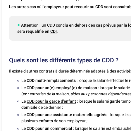
Les autres cas où l'employeur peut recourir au CDD sont consultab
Attention :
un CDD
conclu en dehors des cas prévus par la lo
sera
requalifié en
CDI
.
Quels sont les différents types de CDD ?
Il existe d'autres contrats à durée déterminée adaptés à des activité
Le
CDD multi-remplacements
: lorsque le salarié effectue le
r
Le
CDD pour un(e) employé(e) de maison
: lorsque le salar
(
ex :
entretien de la maison, aides aux personnes dépendantes
Le
CDD pour la garde d'enfant
: lorsque le salarié
garde
tempo
domicile
de ce dernier ;
Le
CDD pour une assistante maternelle agréée
: lorsque le 
plusieurs
enfants
de son employeur ;
Le
CDD pour un commercial
: lorsque le salarié est embauc