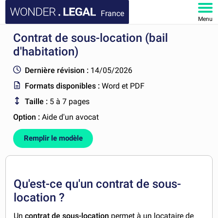
France
Menu
Contrat de sous-location (bail
ACCUEIL
d'habitation)
DOCUMENTS
Dernière révision :
14/05/2026
Formats disponibles :
Word et PDF
FAQ
Taille :
5 à 7 pages
MON COMPTE
Option :
Aide d'un avocat
Remplir le modèle
Qu'est-ce qu'un contrat de sous-
location ?
Un
contrat de sous-location
permet à un locataire de