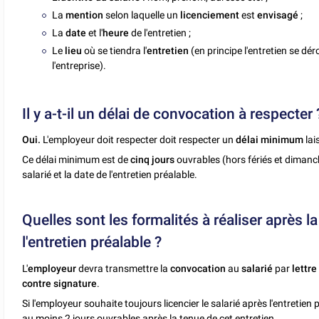
La
mention
selon laquelle un
licenciement
est
envisagé
;
La
date
et l'
heure
de l'entretien ;
Le
lieu
où se tiendra l'
entretien
(en principe l'entretien se déro
l'entreprise).
Il y a-t-il un délai de convocation à respecter 
Oui.
L'employeur doit respecter doit respecter un
délai minimum
lai
Ce délai minimum est de
cinq jours
ouvrables (hors fériés et dimanch
salarié et la date de l'entretien préalable.
Quelles sont les formalités à réaliser après l
l'entretien préalable ?
L'
employeur
devra transmettre la
convocation
au
salarié
par
lettr
contre signature
.
Si l'employeur souhaite toujours licencier le salarié après l'entretien 
au moins 2 jours ouvrables après la tenue de cet entretien.