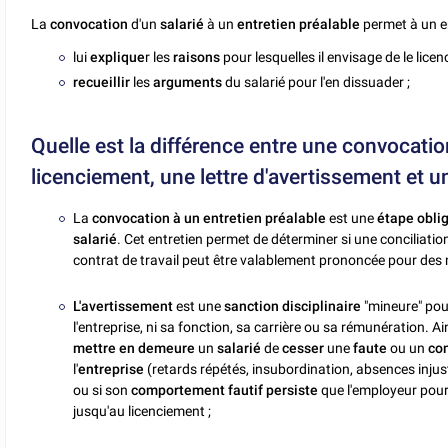
La
convocation
d'un
salarié
à un
entretien préalable
permet à un e
lui
explique
r les
raisons
pour lesquelles il envisage de le licenc
recueillir
les
arguments
du salarié pour l'en dissuader ;
Quelle est la différence entre une convocatio
licenciement, une lettre d'avertissement et u
La
convocation à un entretien préalable
est une
étape obli
salarié
. Cet entretien permet de déterminer si une conciliation
contrat de travail peut être valablement prononcée pour des mo
L'avertissement
est une
sanction disciplinaire
"mineure" pou
l'entreprise, ni sa fonction, sa carrière ou sa rémunération. Ain
mettre en demeure
un
salarié
de
cesser
une
faute
ou un
com
l'
entreprise
(retards répétés, insubordination, absences injusti
ou si son
comportement fautif
persiste
que l'employeur pour
jusqu'au licenciement ;