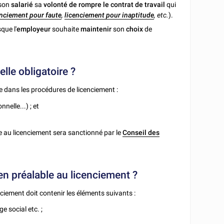
son
salarié
sa
volonté de rompre le contrat de travail
qui
enciement pour faute
,
licenciement pour inaptitude
, etc.
).
sque l'
employeur
souhaite
maintenir
son
choix
de
lle obligatoire ?
re dans les procédures de licenciement :
nelle...) ; et
e au licenciement sera sanctionné par le
Conseil des
en préalable au licenciement ?
nciement doit contenir les éléments suivants :
e social etc. ;