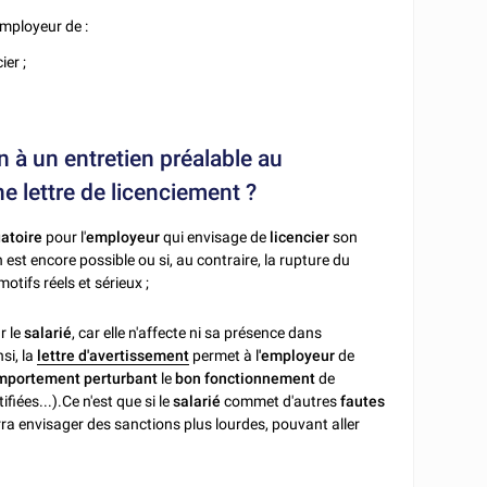
mployeur de :
ier ;
n à un entretien préalable au
ne lettre de licenciement ?
gatoire
pour l'
employeur
qui envisage de
licencier
son
 est encore possible ou si, au contraire, la rupture du
tifs réels et sérieux ;
r le
salarié
, car elle n'affecte ni sa présence dans
si, la
lettre d'avertissement
permet à l
'employeur
de
portement perturbant
le
bon fonctionnement
de
fiées...).
Ce n'est que si le
salarié
commet d'autres
fautes
ra envisager des sanctions plus lourdes, pouvant aller