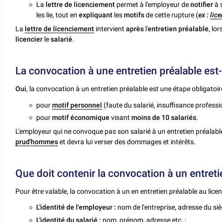
La
lettre de licenciement
permet à l'employeur de
notifier
à 
les lie, tout en
expliquant
les
motifs
de cette rupture (
ex :
lic
La
lettre de licenciement
intervient
après
l'
entretien préalable
, lor
licencier
le
salarié
.
La convocation à une entretien préalable est-e
Oui
, la convocation à un entretien préalable est une étape obligatoi
pour
motif personnel
(faute du salarié, insuffisance profession
pour
motif économique
visant
moins de 10 salariés
.
L'employeur qui ne convoque pas son salarié à un entretien préalabl
prud'hommes
et devra lui verser des dommages et intérêts.
Que doit contenir la convocation à un entreti
Pour être valable, la convocation à un en entretien préalable au lice
L'identité de l'employeur :
nom de l'entreprise, adresse du sièg
L'identité du salarié :
nom, prénom, adresse etc. ;