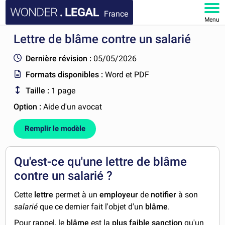
France
Menu
Lettre de blâme contre un salarié
ACCUEIL
Dernière révision :
05/05/2026
DOCUMENTS
Formats disponibles :
Word et PDF
Taille :
1 page
FAQ
Option :
Aide d'un avocat
MON COMPTE
Remplir le modèle
Qu'est-ce qu'une lettre de blâme
contre un salarié ?
Cette
lettre
permet à un
employeur
de
notifier
à son
salarié
que ce dernier fait l'objet d'un
blâme
.
Pour rappel, le
blâme
est la
plus faible sanction
qu'un