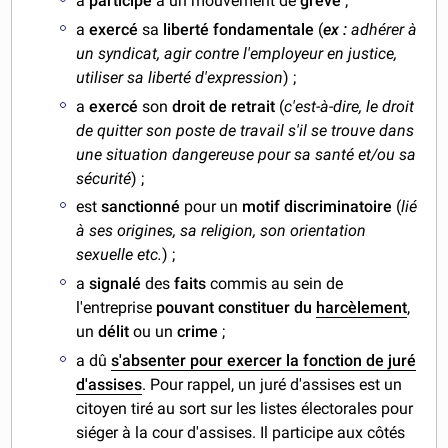
a
participé
à un mouvement de
grève
;
a
exercé
sa
liberté fondamentale
(
ex :
adhérer à
un syndicat, agir contre l'employeur en justice,
utiliser sa liberté d'expression
) ;
a
exercé
son
droit de retrait
(
c'est-à-dire, le droit
de quitter son poste de travail s'il se trouve dans
une situation dangereuse pour sa santé et/ou sa
sécurité
) ;
est
sanctionné
pour un
motif discriminatoire
(
lié
à ses origines, sa religion, son orientation
sexuelle etc.
) ;
a
signalé
des
faits
commis au sein de
l'entreprise
pouvant constituer du
harcèlement
,
un
délit
ou un
crime
;
a dû
s'absenter pour exercer la fonction de juré
d'assises
. Pour rappel, un juré d'assises est un
citoyen tiré au sort sur les listes électorales pour
siéger à la cour d'assises. Il participe aux côtés