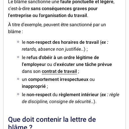
Le blâme sanctionne une
faute ponctuelle et légère
,
c'est-à-dire
sans conséquences graves pour
l'entreprise
ou l'organisation du travail
.
À titre d'exemple, peuvent être sanctionné par un
blâme :
le
non-respect des horaires de travail
(
ex :
retards, absence non justifiée…
) ;
le
refus d'obéir à un ordre légitime de
l'employeu
r ou d'
exécuter une tâche prévue
dans son
contrat de travail
;
un
comportement irrespectueux
ou
inapproprié
;
le
non-respect
du
règlement intérieur
(
ex :
règle
de discipline, consigne de sécurité…
).
Que doit contenir la lettre de
blâme ?